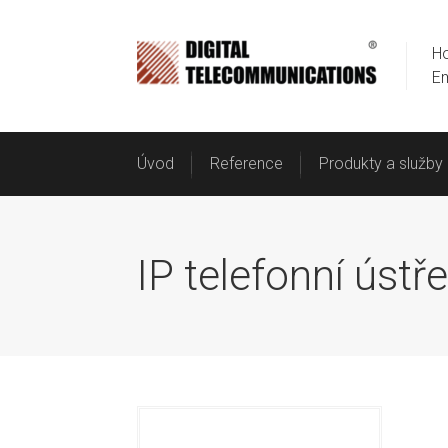
Ho
Em
Úvod
Reference
Produkty a služby
IP telefonní ús