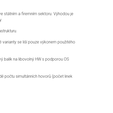
ve státním a firemním sektoru. Výhodou je
y.
strukturu.
né varianty se liší pouze výkonem použitého
ý balík na libovolný HW s podporou OS
 počtu simultánních hovorů (počet linek