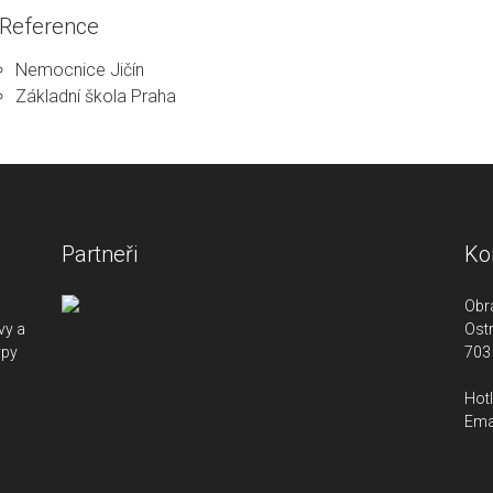
Reference
Nemocnice Jičín
Základní škola Praha
Partneři
Ko
Obr
vy a
Ostr
ypy
703
Hotl
Ema