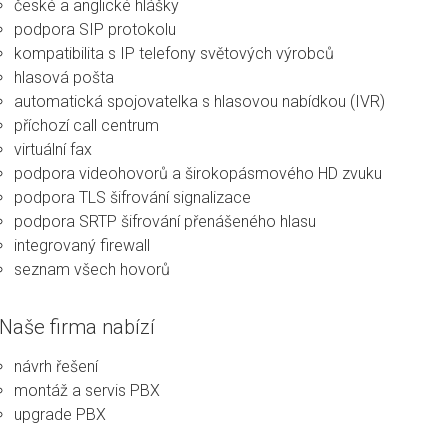
české a anglické hlášky
podpora SIP protokolu
kompatibilita s IP telefony světových výrobců
hlasová pošta
automatická spojovatelka s hlasovou nabídkou (IVR)
příchozí call centrum
virtuální fax
podpora videohovorů a širokopásmového HD zvuku
podpora TLS šifrování signalizace
podpora SRTP šifrování přenášeného hlasu
integrovaný firewall
seznam všech hovorů
Naše firma nabízí
návrh řešení
montáž a servis PBX
upgrade PBX