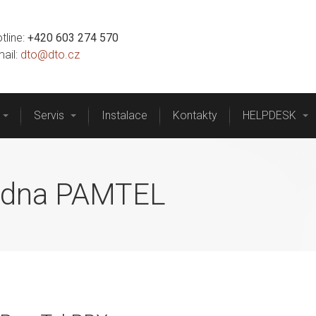
Úvod
Reference
Produkty a služby
Servis
tline:
+420 603 274 570
ail:
dto@dto.cz
Servis
Instalace
Kontakty
HELPDESK
tředna PAMTEL