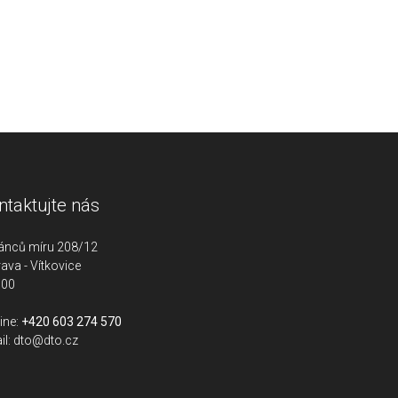
ntaktujte nás
ánců míru 208/12
ava - Vítkovice
 00
ine:
+420 603 274 570
il:
dto@dto.cz