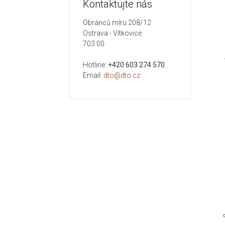
Kontaktujte nás
Obránců míru 208/12
Ostrava - Vítkovice
703 00
Hotline:
+420 603 274 570
Email:
dto@dto.cz